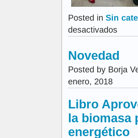
Posted in
Sin cat
en
desactivados
Curso
de
biorreactores
Universidad
Novedad
de
Guayaquil
Posted by Borja V
enero, 2018
Libro Apro
la biomasa 
energético