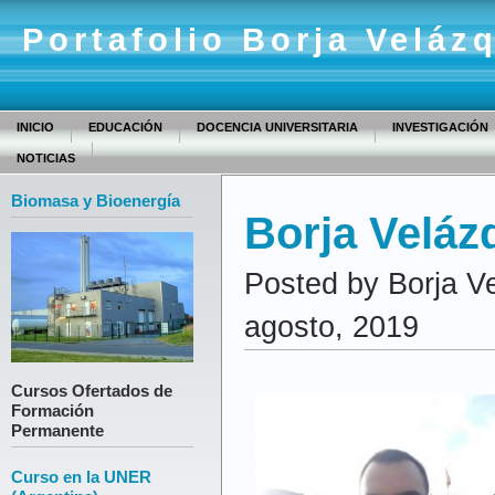
Portafolio Borja Veláz
INICIO
EDUCACIÓN
DOCENCIA UNIVERSITARIA
INVESTIGACIÓN
NOTICIAS
Biomasa y Bioenergía
Borja Veláz
Posted by Borja V
agosto, 2019
Cursos Ofertados de
Formación
Permanente
Curso en la UNER