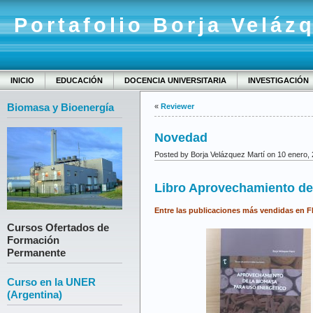
Portafolio Borja Veláz
INICIO
EDUCACIÓN
DOCENCIA UNIVERSITARIA
INVESTIGACIÓN
Biomasa y Bioenergía
«
Reviewer
Novedad
Posted by Borja Velázquez Martí on 10 enero,
Libro Aprovechamiento de
Entre las publicaciones más vendidas en F
Cursos Ofertados de
Formación
Permanente
Curso en la UNER
(Argentina)