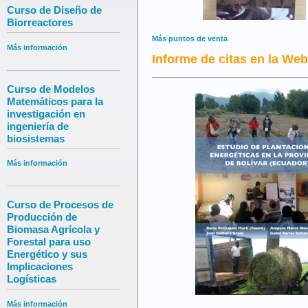
Curso de Diseño de
Biorreactores
Más puntos de venta
Más información
Informe de citas en la Web
Curso de Modelos
Matemáticos para la
investigación en
ingeniería de
biosistemas
Más información
Curso de Procesos de
Producción de
Biomasa Agrícola y
Forestal para uso
Energético y sus
Implicaciones
Logísticas
Más información