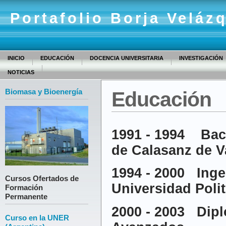
Portafolio Borja Veláz
INICIO
EDUCACIÓN
DOCENCIA UNIVERSITARIA
INVESTIGACIÓN
NOTICIAS
Biomasa y Bioenergía
Educación
1991 - 1994 Bach
de Calasanz de V
1994 - 2000 Ing
Cursos Ofertados de
Universidad Poli
Formación
Permanente
2000 - 2003 Dip
Curso en la UNER