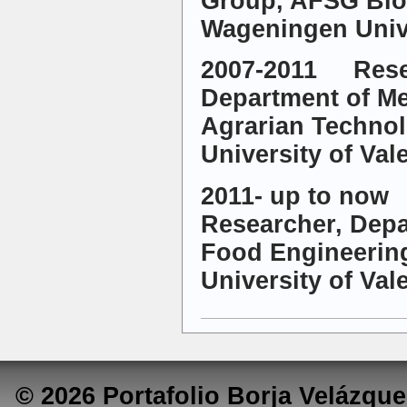
Group, AFSG Bio
Wageningen Unive
2007-2011 Resea
Department of M
Agrarian Technol
University of Val
2011- up to no
Researcher, Depa
Food Engineering
University of Val
© 2026 Portafolio Borja Velázq