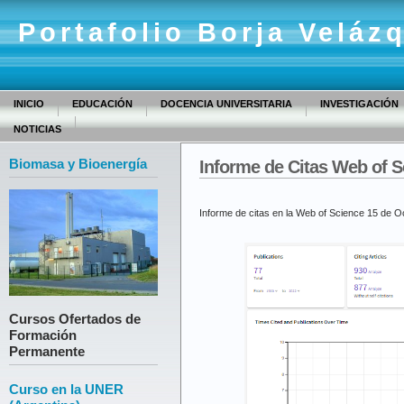
Portafolio Borja Veláz
INICIO
EDUCACIÓN
DOCENCIA UNIVERSITARIA
INVESTIGACIÓN
NOTICIAS
Biomasa y Bioenergía
Informe de Citas Web of S
Informe de citas en la Web of Science 15 de O
Cursos Ofertados de
Formación
Permanente
Curso en la UNER