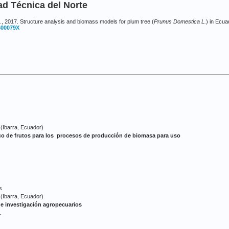
ad Técnica del Norte
 2017. Structure analysis and biomass models for plum tree (
Prunus Dom
estica L.
) in Ecua
600079X
Ibarra, Ecuador)
o de frutos para los procesos de producción de biomasa para uso
s
Ibarra, Ecuador)
e investigación agropecuarios
1