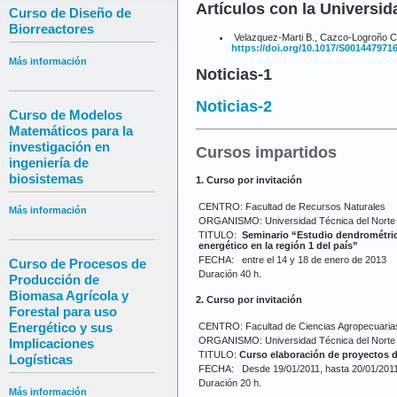
Artículos con la Universid
Curso de Diseño de
Biorreactores
Velazquez-Marti B., Cazco-Logroño C.,
https://doi.org/10.1017/S001447971
Más información
Noticias-1
Noticias-2
Curso de Modelos
Matemáticos para la
investigación en
Cursos impartidos
ingeniería de
biosistemas
1. Curso por invitación
CENTRO: Facultad de Recursos Naturales
Más información
ORGANISMO: Universidad Técnica del Norte (
TITULO:
Seminario “Estudio dendrométric
energético en la región 1 del país”
FECHA: entre el 14 y 18 de enero de 2013
Curso de Procesos de
Duración 40 h.
Producción de
Biomasa Agrícola y
2. Curso por invitación
Forestal para uso
Energético y sus
CENTRO: Facultad de Ciencias Agropecuaria
ORGANISMO: Universidad Técnica del Norte (
Implicaciones
TITULO:
Curso elaboración de proyectos d
Logísticas
FECHA: Desde 19/01/2011, hasta 20/01/201
Duración 20 h.
Más información