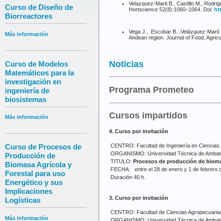
Velazquez-Marti B., Castillo M., Rodri
Curso de Diseño de
Hortscience 52(8):1060–1064. Doi:
ht
Biorreactores
Vega J., Escobar B. ,Velázquez-Martí B.
Más información
Andean region. Journal of Food, Agric
Noticias
Curso de Modelos
Matemáticos para la
investigación en
Programa Prometeo
ingeniería de
biosistemas
Cursos impartidos
Más información
4. Curso por invitación
CENTRO: Facultad de Ingeniería en Ciencias
Curso de Procesos de
ORGANISMO: Universidad Técnica de Ambato
Producción de
TITULO:
Procesos de producción de biomas
Biomasa Agrícola y
FECHA: entre el 28 de enero y 1 de febrero 
Forestal para uso
Duración 40 h.
Energético y sus
Implicaciones
3. Curso por invitación
Logísticas
CENTRO: Facultad de Ciencias Agropecuaria
Más información
ORGANISMO: Universidad Técnica de Ambato