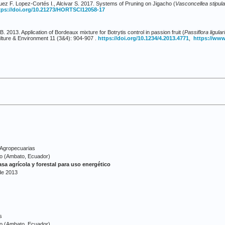
guez F. Lopez-Cortés I., Alcivar S. 2017. Systems of Pruning on Jigacho (
Vasconcellea stipula
tps://doi.org/10.21273/HORTSCI12058-17
 2013. Application of Bordeaux mixture for Botrytis control in passion fruit (
Passiflora ligular
ulture & Environment 11 (3&4): 904-907 .
https://doi.org/10.1234/4.2013.4771
,
https://www
 Agropecuarias
 (Ambato, Ecuador)
a agrícola y forestal para uso energético
de 2013
s
 (Ambato, Ecuador)