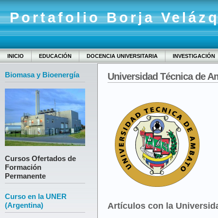
Portafolio Borja Veláz
INICIO
EDUCACIÓN
DOCENCIA UNIVERSITARIA
INVESTIGACIÓN
Biomasa y Bioenergía
Universidad Técnica de A
Cursos Ofertados de
Formación
Permanente
Curso en la UNER
(Argentina)
Artículos con la Universi