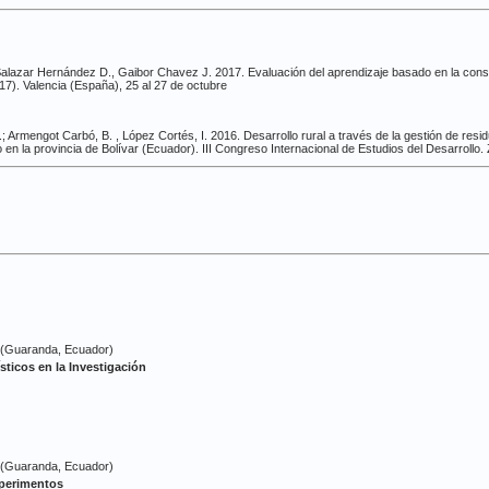
 Salazar Hernández D.,
Gaib
or Chavez J. 2017. Evaluación del aprendizaje basado en la const
7). Valencia (España), 25 al 27 de octubre
; Armengot Carbó, B. , López Cortés, I. 2016. Desarrollo rural a través de la gestión de resi
 la provincia de Bolívar (Ecuador). III Congreso Internacional de Estudios del Desarrollo. 
 (Guaranda, Ecuador)
ticos en la Investigación
 (Guaranda, Ecuador)
xperimentos