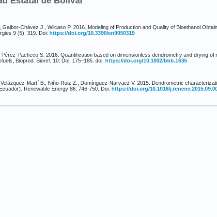
ad Estatal de Bolívar
 Gaibor-Chávez J., Wilcaso P. 2016. Modeling of Production and Quality of Bioethanol Obta
ies 9 (5), 319. Doi:
https://doi.org/10.3390/en9050319
 Pérez-Pacheco S. 2016. Quantification based on dimensionless dendrometry and drying of r
ofuels, Bioprod. Bioref. 10: Doi: 175–185. doi:
https://doi.org/10.1002/bbb.1635
Velázquez-Martí B., Niño-Ruiz Z., Domínguez-Narvaez V. 2015. Dendrometric characterizati
e (Ecuador). Renewable Energy 86: 746-750. Doi:
https://doi.org/10.1016/j.renene.2015.09.0