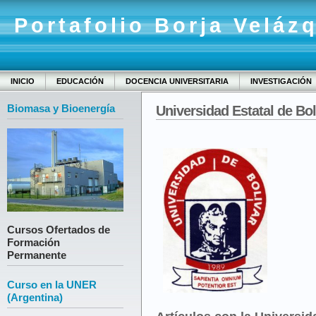
Portafolio Borja Veláz
INICIO
EDUCACIÓN
DOCENCIA UNIVERSITARIA
INVESTIGACIÓN
Biomasa y Bioenergía
Universidad Estatal de Bol
Cursos Ofertados de
Formación
Permanente
Curso en la UNER
(Argentina)