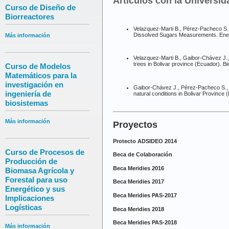
Artículos con la Universid
Curso de Diseño de
Biorreactores
Velazquez-Marti B., Pérez-Pacheco S.,
Dissolved Sugars Measurements. Energ
Más información
Velazquez-Marti B., Gaibor-Chávez J.,
trees in Bolivar province (Ecuador). Bi
Curso de Modelos
Matemáticos para la
investigación en
Gaibor-Chávez J., Pérez-Pacheco S., 
ingeniería de
natural conditions in Bolivar Provinc
biosistemas
Más información
Proyectos
Protecto ADSIDEO 2014
Curso de Procesos de
Beca de Colaboración
Producción de
Beca Meridies 2016
Biomasa Agrícola y
Forestal para uso
Beca Meridies 2017
Energético y sus
Beca Meridies PAS-2017
Implicaciones
Logísticas
Beca Meridies 2018
Beca Meridies PAS-2018
Más información