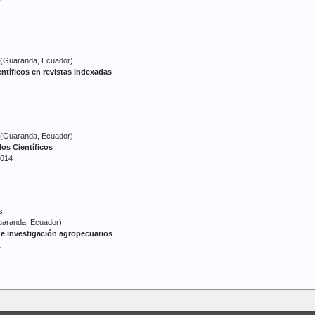
 (Guaranda, Ecuador)
entíficos en revistas indexadas
 (Guaranda, Ecuador)
los Científicos
2014
s
uaranda, Ecuador)
e investigación agropecuarios
1