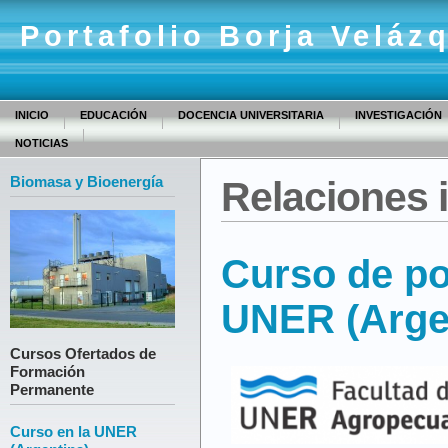
Portafolio Borja Veláz
INICIO
EDUCACIÓN
DOCENCIA UNIVERSITARIA
INVESTIGACIÓN
NOTICIAS
Biomasa y Bioenergía
Relaciones 
Curso de po
UNER (Arge
Cursos Ofertados de
Formación
Permanente
Curso en la UNER