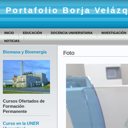
Portafolio Borja Veláz
INICIO
EDUCACIÓN
DOCENCIA UNIVERSITARIA
INVESTIGACIÓN
NOTICIAS
Biomasa y Bioenergía
Foto
Cursos Ofertados de
Formación
Permanente
Curso en la UNER