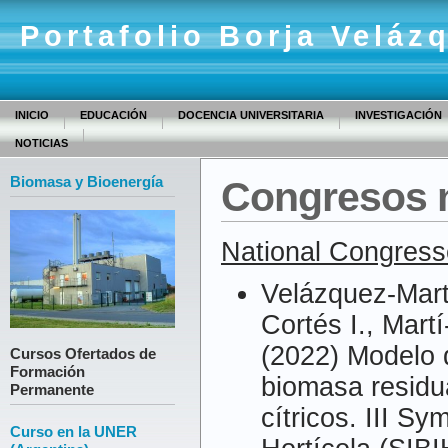
Portafolio Borja Veláz
INICIO
EDUCACIÓN
DOCENCIA UNIVERSITARIA
INVESTIGACIÓN
NOTICIAS
Biomasa y Bioenergía
Congresos 
Natio
nal Congress
Velázquez-Martí
Cortés I., Martí
(2022) Modelo d
Cursos Ofertados de
Formación
biomasa residu
Permanente
cítricos. III S
Curso en la UNER