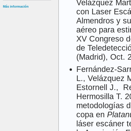
Velázquez Mart
Más información
con Laser Escá
Almendros y su
aéreo para esti
XV Congreso de
de Teledetecció
(Madrid), Oct. 
Fernández-Sarr
L., Velázquez M
Estornell J., R
Hermosilla T. 2
metodologías d
copa en
Platan
láser escáner t