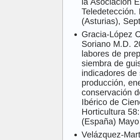
la Asociación 
Teledetección.
(Asturias), Sep
Gracia-López C
Soriano M.D. 2
labores de prep
siembra de gui
indicadores de s
producción, ene
conservación d
Ibérico de Cien
Horticultura 58
(España) Mayo
Velázquez-Mart