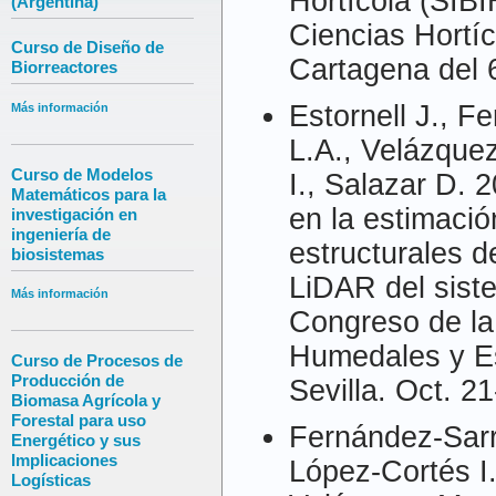
Hortícola (SIB
(Argentina)
Ciencias Hortí
Curso de Diseño de
Cartagena del 6
Biorreactores
Estornell J., F
Más información
L.A., Velázque
Curso de Modelos
I., Salazar D. 
Matemáticos para la
en la estimaci
investigación en
ingeniería de
estructurales d
biosistemas
LiDAR del siste
Más información
Congreso de la
Humedales y Es
Curso de Procesos de
Producción de
Sevilla. Oct. 2
Biomasa Agrícola y
Forestal para uso
Fernández-Sarri
Energético y sus
Implicaciones
López-Cortés I.
Logísticas