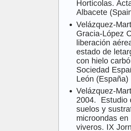
Horticolas. Act
Albacete (Spain
Velázquez-Martí
Gracia-López C
liberación aére
estado de leta
con hielo carbó
Sociedad Españ
León (España) 
Velázquez-Mart
2004. Estudio 
suelos y sustra
microondas en 
viveros. IX Jo