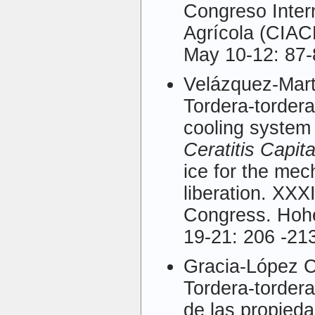
Congreso Inter
Agrícola (CIACH
May 10-12: 87-
Velázquez-Mart
Tordera-tordera
cooling system 
Ceratitis Capit
ice for the mech
liberation. XX
Congress. Hoh
19-21: 206 -21
Gracia-López C
Tordera-torder
de las propied