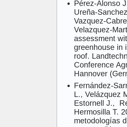
Pérez-Alonso J.
Ureña-Sanchez 
Vazquez-Cabrer
Velazquez-Mart
assessment wit
greenhouse in i
roof. Landtech
Conference Agri
Hannover (Ger
Fernández-Sarr
L., Velázquez M
Estornell J., R
Hermosilla T. 2
metodologías d