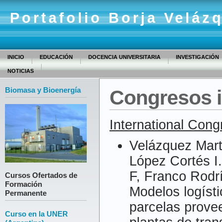
Portafolio Borja Veláz
INICIO
EDUCACIÓN
DOCENCIA UNIVERSITARIA
INVESTIGACIÓN
NOTICIAS
Biomasa y Bioenergía
Congresos i
International Con
Velázquez Martí
López Cortés I.
F, Franco Rodr
Cursos Ofertados de
Formación
Modelos logísti
Permanente
parcelas prove
Curso en la UNER