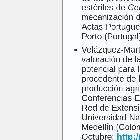
estériles de
Cer
mecanización d
Actas Portugues
Porto (Portugal
Velázquez-Mart
valoración de l
potencial para 
procedente de 
producción agrí
Conferencias El
Red de Extens
Universidad Na
Medellín (Colo
Octubre:
http: