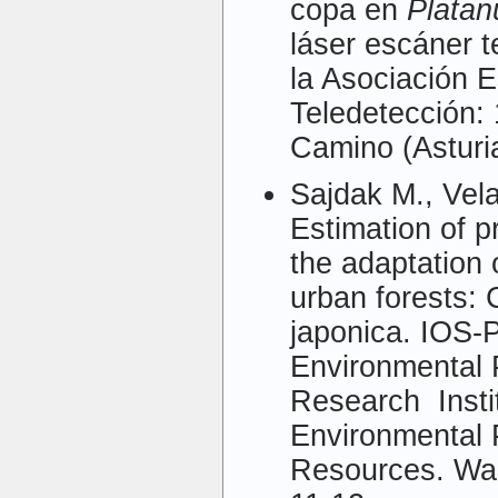
copa en
Platan
láser escáner t
la Asociación 
Teledetección: 
Camino (Asturia
Sajdak M., Vel
Estimation of 
the adaptation 
urban forests:
japonica. IOS-P
Environmental P
Research Instit
Environmental 
Resources. Wa