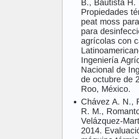
B., Bautista H.
Propiedades té
peat moss para
para desinfecci
agrícolas con c
Latinoamerican
Ingeniería Agrí
Nacional de Ing
de octubre de 
Roo, México.
Chávez A. N., 
R. M., Romantch
Velázquez-Martí
2014. Evaluaci