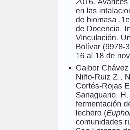
2016. Avances e
en las intalaci
de biomasa .1e
de Docencia, I
Vinculación. Un
Bolívar (9978-
16 al 18 de no
Gaibor Chávez 
Niño-Ruiz Z., 
Cortés-Rojas E.
Sanaguano, H. 
fermentación de
lechero (
Euphor
comunidades ru