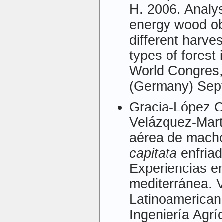
H. 2006. Analysi
energy wood ob
different harve
types of fores
World Congres
(Germany) Sept
Gracia-López C
Velázquez-Mart
aérea de macho
capitata
enfriad
Experiencias en 
mediterránea. 
Latinoamerican
Ingeniería Agr