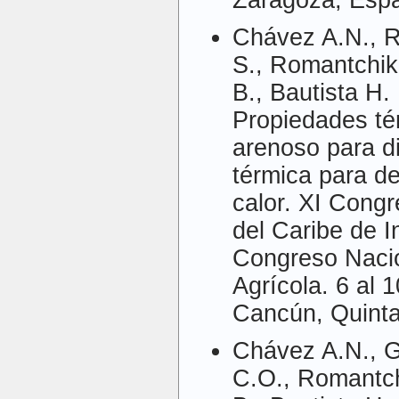
Chávez A.N., R
S., Romantchik
B., Bautista H.
Propiedades té
arenoso para d
térmica para d
calor. XI Cong
del Caribe de I
Congreso Nacio
Agrícola. 6 al 
Cancún, Quint
Chávez A.N., G
C.O., Romantch