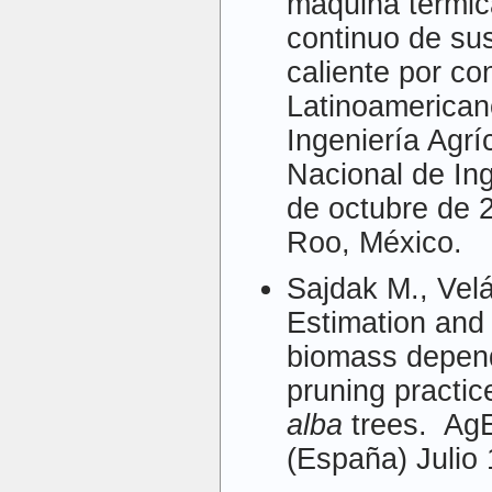
máquina térmic
continuo de sus
caliente por c
Latinoamerican
Ingeniería Agrí
Nacional de Ing
de octubre de 
Roo, México.
Sajdak M., Vel
Estimation and
biomass depend
pruning practic
alba
trees. Ag
(España) Julio