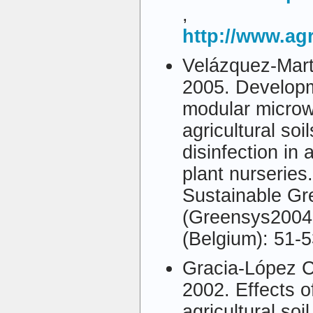
,
http://www.ag
Velázquez-Mart
2005. Developm
modular microw
agricultural so
disinfection in 
plant nurseries
Sustainable G
(Greensys2004
(Belgium): 51-
Gracia-López C
2002. Effects o
agricultural soi