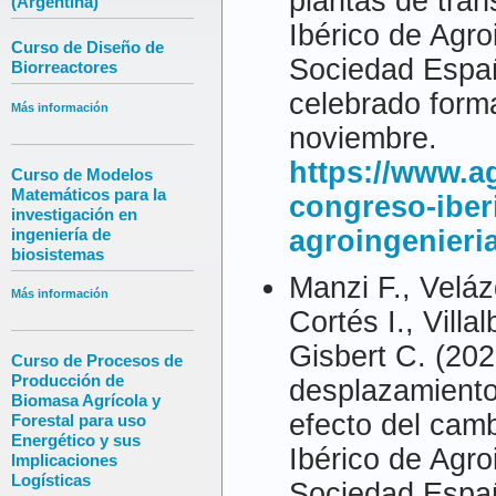
plantas de tra
(Argentina)
Ibérico de Agro
Curso de Diseño de
Sociedad Españ
Biorreactores
celebrado forma
Más información
noviembre.
https://www.a
Curso de Modelos
Matemáticos para la
congreso-iber
investigación en
ingeniería de
agroingenieri
biosistemas
Manzi F., Veláz
Más información
Cortés I., Villa
Gisbert C. (202
Curso de Procesos de
Producción de
desplazamiento
Biomasa Agrícola y
efecto del camb
Forestal para uso
Energético y sus
Ibérico de Agro
Implicaciones
Logísticas
Sociedad Españ