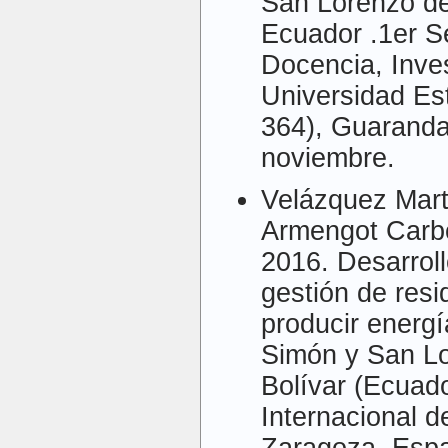
San Lorenzo de 
Ecuador .1er S
Docencia, Inves
Universidad Est
364), Guaranda
noviembre.
Velázquez Martí
Armengot Carbó,
2016. Desarroll
gestión de resi
producir energ
Simón y San Lo
Bolívar (Ecuado
Internacional d
Zaragoza, Espa