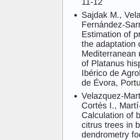
11-12
Sajdak M., Vela
Fernández-Sarrí
Estimation of 
the adaptation 
Mediterranean 
of Platanus hi
Ibérico de Agro
de Évora, Portu
Velazquez-Marti
Cortés I., Martí
Calculation of 
citrus trees in
dendrometry f