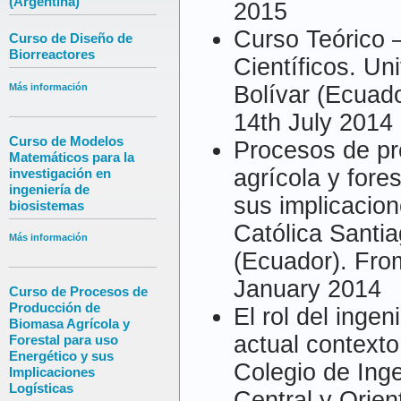
(Argentina)
2015
Curso Teórico –
Curso de Diseño de
Biorreactores
Científicos. Un
Bolívar (Ecuad
Más información
14th July 2014
Curso de Modelos
Procesos de p
Matemáticos para la
agrícola y fore
investigación en
ingeniería de
sus implicacion
biosistemas
Católica Santi
Más información
(Ecuador). Fro
January 2014
Curso de Procesos de
Producción de
El rol del inge
Biomasa Agrícola y
actual context
Forestal para uso
Energético y sus
Colegio de Ing
Implicaciones
Logísticas
Central y Orie