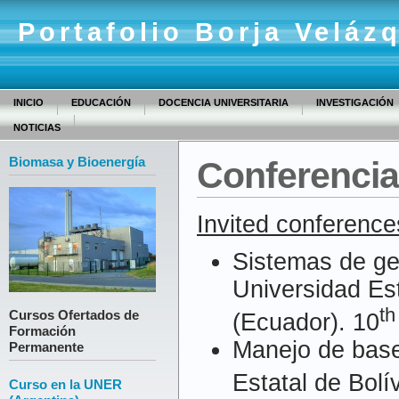
Portafolio Borja Veláz
INICIO
EDUCACIÓN
DOCENCIA UNIVERSITARIA
INVESTIGACIÓN
NOTICIAS
Biomasa y Bioenergía
Conferencia
Invited conference
Sistemas de ges
Universidad Est
th
Cursos Ofertados de
(Ecuador). 10
Formación
Manejo de base
Permanente
Estatal de Bolí
Curso en la UNER